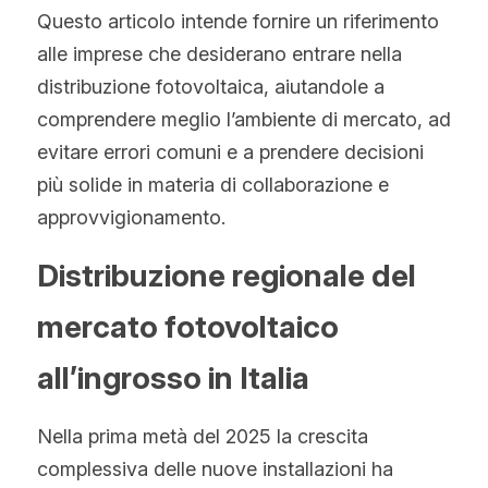
Questo articolo intende fornire un riferimento 
Hindi
alle imprese che desiderano entrare nella 
Malese
distribuzione fotovoltaica, aiutandole a 
comprendere meglio l’ambiente di mercato, ad 
Vietnamita
evitare errori comuni e a prendere decisioni 
Bengalese
più solide in materia di collaborazione e 
approvvigionamento.
Tailandese
Distribuzione regionale del 
Slovacco
mercato fotovoltaico 
Giapponese
all’ingrosso in Italia
Coreano
Ebraico
Nella prima metà del 2025 la crescita 
complessiva delle nuove installazioni ha 