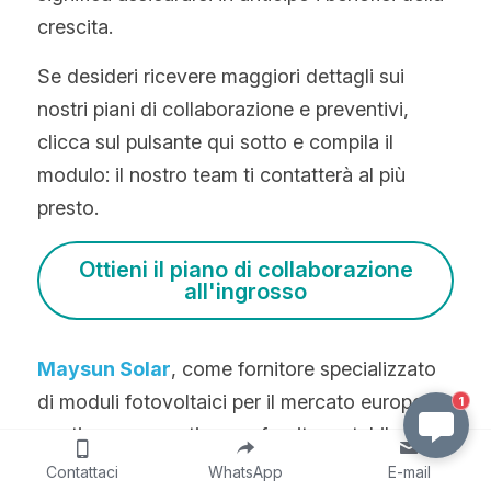
crescita.
Se desideri ricevere maggiori dettagli sui 
nostri piani di collaborazione e preventivi, 
clicca sul pulsante qui sotto e compila il 
modulo: il nostro team ti contatterà al più 
presto.
Ottieni il piano di collaborazione
all'ingrosso
Maysun Solar
, come fornitore specializzato 
di moduli fotovoltaici per il mercato europeo, 
1
continua a garantire una fornitura stabile e 
una vasta gamma di opzioni per la 
Contattaci
WhatsApp
E-mail