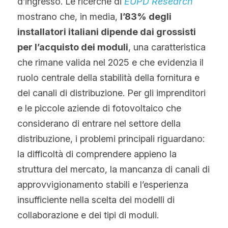
d’ingresso. Le ricerche di 
EUPD Research
Norvegese
mostrano che, in media, 
l’83% degli 
Russo
installatori italiani dipende dai grossisti 
per l’acquisto dei moduli
, una caratteristica 
Arabo
che rimane valida nel 2025 e che evidenzia il 
Indonesiano
ruolo centrale della stabilità della fornitura e 
dei canali di distribuzione. Per gli imprenditori 
Ceco
e le piccole aziende di fotovoltaico che 
Inglese
considerano di entrare nel settore della 
distribuzione, i problemi principali riguardano: 
Finlandese
la difficoltà di comprendere appieno la 
Turco
struttura del mercato, la mancanza di canali di 
approvvigionamento stabili e l’esperienza 
Olandese
insufficiente nella scelta dei modelli di 
Ucraino
collaborazione e dei tipi di moduli.