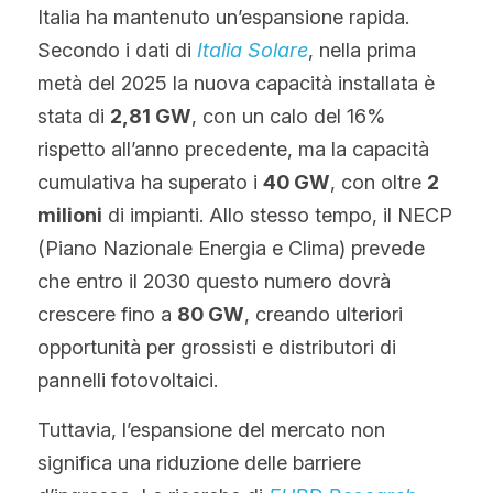
WhatsApp
Italia ha mantenuto un’espansione rapida. 
Tecnologia Bifacciale
Offerta a Tempo
La politica del fotovoltaico
Tedesco
Secondo i dati di 
Italia Solare
, nella prima 
metà del 2025 la nuova capacità installata è 
Tecnologia IBC
Tendenza prezzi fotovoltaico
Inglese
stata di 
2,81 GW
, con un calo del 16% 
Tecnologia HJT
Maysun Solar Notizie
Spagnolo
rispetto all’anno precedente, ma la capacità 
cumulativa ha superato i 
40 GW
, con oltre 
2 
Tecnologia TOPCon di Tipo N
Portoghese
milioni
 di impianti. Allo stesso tempo, il NECP 
Tecnologia di shingled
(Piano Nazionale Energia e Clima) prevede 
Francese
che entro il 2030 questo numero dovrà 
Rumeno
crescere fino a 
80 GW
, creando ulteriori 
opportunità per grossisti e distributori di 
Polacco
pannelli fotovoltaici.
Svezia
Tuttavia, l’espansione del mercato non 
Greco
significa una riduzione delle barriere 