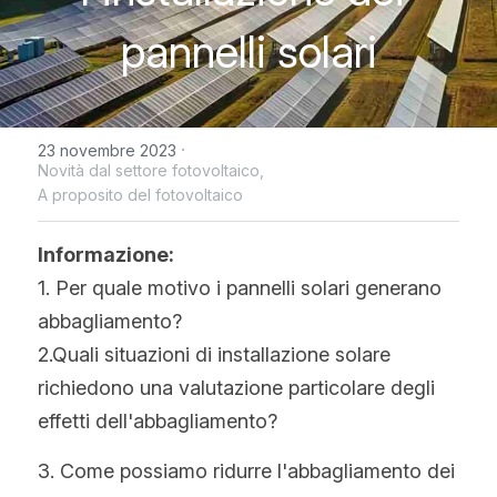
WhatsApp
pannelli solari
Tecnologia Bifacciale
Offerta a Tempo
La politica del fotovoltaico
Tedesco
Tecnologia IBC
Tendenza prezzi fotovoltaico
Inglese
Tecnologia HJT
Maysun Solar Notizie
Spagnolo
·
23 novembre 2023
Novità dal settore fotovoltaico,
Tecnologia TOPCon di Tipo N
A proposito del fotovoltaico
Portoghese
Tecnologia di shingled
Francese
Informazione:
1. Per quale motivo i pannelli solari generano 
Rumeno
abbagliamento?
Polacco
2.Quali situazioni di installazione solare 
richiedono una valutazione particolare degli 
Svezia
effetti dell'abbagliamento?
Greco
3. Come possiamo ridurre l'abbagliamento dei 