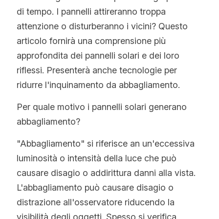
Hindi
di tempo. I pannelli attireranno troppa 
attenzione o disturberanno i vicini? Questo 
Malese
articolo fornirà una comprensione più 
Vietnamita
approfondita dei pannelli solari e dei loro 
riflessi. Presenterà anche tecnologie per 
Bengalese
ridurre l'inquinamento da abbagliamento.
Tailandese
Per quale motivo i pannelli solari generano 
abbagliamento?
Slovacco
"Abbagliamento" si riferisce an un'eccessiva 
Giapponese
luminosità o intensità della luce che può 
Coreano
causare disagio o addirittura danni alla vista. 
L'abbagliamento può causare disagio o 
Ebraico
distrazione all'osservatore riducendo la 
visibilità degli oggetti. Spesso si verifica 