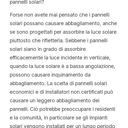
pannelli solari?
Norvegese
Forse non avete mai pensato che i pannelli 
Russo
solari possano causare abbagliamento, anche 
Arabo
se sono progettati per assorbire la luce solare 
piuttosto che rifletterla. Sebbene i pannelli 
Indonesiano
solari siano in grado di assorbire 
Ceco
efficacemente la luce incidente in verticale, 
quando la luce solare è a bassa angolazione, 
Inglese
possono causare inquinamento da 
Finlandese
abbagliamento. La scelta di pannelli solari 
economici e di installatori non certificati può 
Turco
causare un leggero abbagliamento dei 
Olandese
pannelli. Ciò potrebbe preoccupare i residenti 
e la comunità, in particolare se gli impianti 
Ucraino
solari vengono installati per un lungo periodo 