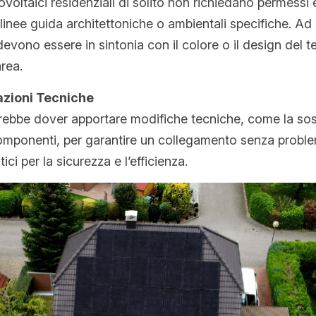
ovoltaici residenziali di solito non richiedano permessi 
inee guida architettoniche o ambientali specifiche. Ad e
i devono essere in sintonia con il colore o il design del t
area.
azioni Tecniche
otrebbe dover apportare modifiche tecniche, come la sost
omponenti, per garantire un collegamento senza problem
ci per la sicurezza e l’efficienza.