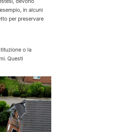
estesi, devono 
sempio, in alcuni 
etto per preservare 
ituzione o la 
i. Questi 