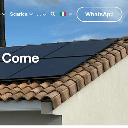
WhatsApp
o
Scarica
…
: Come 