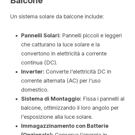
Balcone
Norvegese
Russo
Un sistema solare da balcone include: 
Arabo
Pannelli Solari:
 Pannelli piccoli e leggeri 
Indonesiano
che catturano la luce solare e la 
convertono in elettricità a corrente 
Ceco
continua (DC).
Inverter:
Inglese
 Converte l'elettricità DC in 
corrente alternata (AC) per l'uso 
Finlandese
domestico.
Sistema di Montaggio:
 Fissa i pannelli al 
Turco
balcone, ottimizzando il loro angolo per 
Olandese
l'esposizione alla luce solare.
Immagazzinamento con Batterie 
Ucraino
(Opzionale):
 Conserva l'energia in 