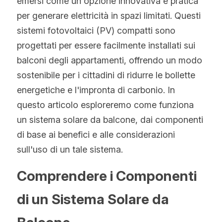
emersi come un'opzione innovativa e pratica 
WhatsApp
per generare elettricità in spazi limitati. Questi 
Tecnologia Bifacciale
Offerta a Tempo
La politica del fotovoltaico
Tedesco
sistemi fotovoltaici (PV) compatti sono 
Tecnologia IBC
Tendenza prezzi fotovoltaico
Inglese
progettati per essere facilmente installati sui 
balconi degli appartamenti, offrendo un modo 
Tecnologia HJT
Maysun Solar Notizie
Spagnolo
sostenibile per i cittadini di ridurre le bollette 
Tecnologia TOPCon di Tipo N
Portoghese
energetiche e l'impronta di carbonio. In 
questo articolo esploreremo come funziona 
Tecnologia di shingled
Francese
un sistema solare da balcone, dai componenti 
di base ai benefici e alle considerazioni 
Rumeno
sull'uso di un tale sistema.
Polacco
Comprendere i Componenti 
Svezia
di un Sistema Solare da 
Greco