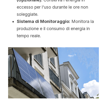
Hindi
eccesso per l'uso durante le ore non 
soleggiate.
Malese
Sistema di Monitoraggio:
 Monitora la 
Vietnamita
produzione e il consumo di energia in 
tempo reale.
Bengalese
Tailandese
Slovacco
Giapponese
Coreano
Ebraico