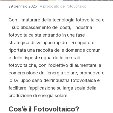
WhatsApp
·
29 gennaio 2025
A proposito del fotovoltaico
Tecnologia Bifacciale
Offerta a Tempo
La politica del fotovoltaico
Tedesco
Con il maturare della tecnologia fotovoltaica e 
Tecnologia IBC
Tendenza prezzi fotovoltaico
Inglese
il suo abbassamento dei costi, l’industria 
Tecnologia HJT
Maysun Solar Notizie
Spagnolo
fotovoltaica sta entrando in una fase 
strategica di sviluppo rapido. Di seguito è 
Tecnologia TOPCon di Tipo N
Portoghese
riportata una raccolta delle domande comuni 
Tecnologia di shingled
Francese
e delle risposte riguardo le centrali 
fotovoltaiche, con l'obiettivo di aumentare la 
Rumeno
comprensione dell'energia solare, promuovere 
Polacco
lo sviluppo sano dell'industria fotovoltaica e 
facilitare l'applicazione su larga scala della 
Svezia
produzione di energia solare.
Greco
Cos'è il Fotovoltaico?