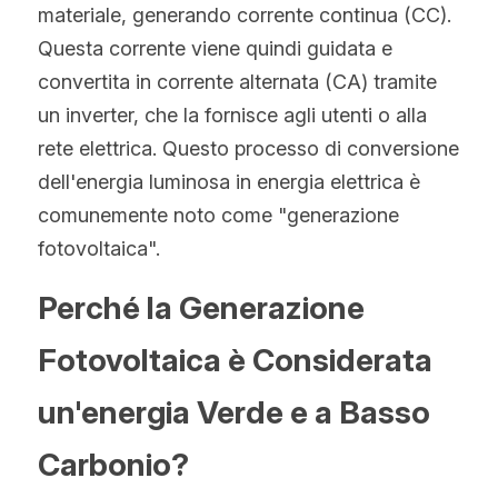
materiale, generando corrente continua (CC). 
Hindi
Questa corrente viene quindi guidata e 
Malese
convertita in corrente alternata (CA) tramite 
un inverter, che la fornisce agli utenti o alla 
Vietnamita
rete elettrica. Questo processo di conversione 
Bengalese
dell'energia luminosa in energia elettrica è 
comunemente noto come "generazione 
Tailandese
fotovoltaica".
Slovacco
Perché la Generazione 
Giapponese
Fotovoltaica è Considerata 
Coreano
un'energia Verde e a Basso 
Ebraico
Carbonio?