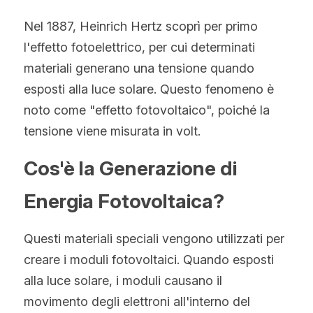
Norvegese
Nel 1887, Heinrich Hertz scoprì per primo 
Russo
l'effetto fotoelettrico, per cui determinati 
materiali generano una tensione quando 
Arabo
esposti alla luce solare. Questo fenomeno è 
Indonesiano
noto come "effetto fotovoltaico", poiché la 
tensione viene misurata in volt.
Ceco
Cos'è la Generazione di 
Inglese
Energia Fotovoltaica?
Finlandese
Turco
Questi materiali speciali vengono utilizzati per 
creare i moduli fotovoltaici. Quando esposti 
Olandese
alla luce solare, i moduli causano il 
Ucraino
movimento degli elettroni all'interno del 