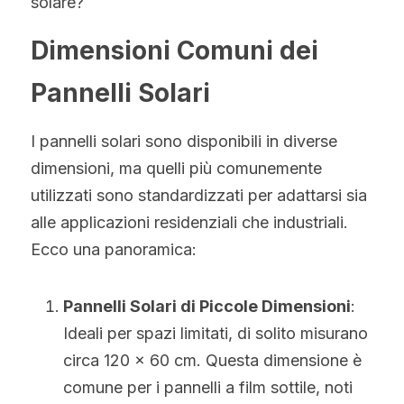
solare?
Norvegese
Dimensioni Comuni dei 
Russo
Pannelli Solari
Arabo
Indonesiano
I pannelli solari sono disponibili in diverse 
dimensioni, ma quelli più comunemente 
Ceco
utilizzati sono standardizzati per adattarsi sia 
Inglese
alle applicazioni residenziali che industriali. 
Ecco una panoramica:
Finlandese
Turco
Pannelli Solari di Piccole Dimensioni
: 
Ideali per spazi limitati, di solito misurano 
Olandese
circa 120 x 60 cm. Questa dimensione è 
Ucraino
comune per i pannelli a film sottile, noti 