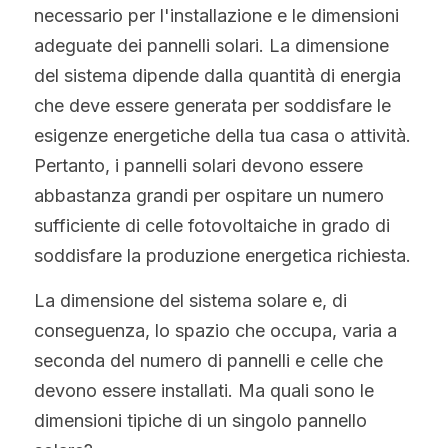
WhatsApp
necessario per l'installazione e le dimensioni 
Tecnologia Bifacciale
Offerta a Tempo
La politica del fotovoltaico
Tedesco
adeguate dei pannelli solari. La dimensione 
del sistema dipende dalla quantità di energia 
Tecnologia IBC
Tendenza prezzi fotovoltaico
Inglese
che deve essere generata per soddisfare le 
Tecnologia HJT
Maysun Solar Notizie
Spagnolo
esigenze energetiche della tua casa o attività. 
Pertanto, i pannelli solari devono essere 
Tecnologia TOPCon di Tipo N
Portoghese
abbastanza grandi per ospitare un numero 
Tecnologia di shingled
sufficiente di celle fotovoltaiche in grado di 
Francese
soddisfare la produzione energetica richiesta.
Rumeno
La dimensione del sistema solare e, di 
Polacco
conseguenza, lo spazio che occupa, varia a 
seconda del numero di pannelli e celle che 
Svezia
devono essere installati. Ma quali sono le 
Greco
dimensioni tipiche di un singolo pannello 