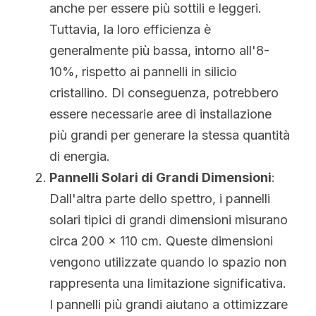
anche per essere più sottili e leggeri. 
Hindi
Tuttavia, la loro efficienza è 
Malese
generalmente più bassa, intorno all'8-
10%, rispetto ai pannelli in silicio 
Vietnamita
cristallino. Di conseguenza, potrebbero 
Bengalese
essere necessarie aree di installazione 
più grandi per generare la stessa quantità 
Tailandese
di energia.
Slovacco
Pannelli Solari di Grandi Dimensioni
: 
Dall'altra parte dello spettro, i pannelli 
Giapponese
solari tipici di grandi dimensioni misurano 
circa 200 x 110 cm. Queste dimensioni 
Coreano
vengono utilizzate quando lo spazio non 
Ebraico
rappresenta una limitazione significativa. 
I pannelli più grandi aiutano a ottimizzare 