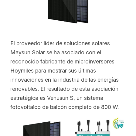
Norvegese
Russo
Arabo
El proveedor líder de soluciones solares 
Indonesiano
Maysun Solar se ha asociado con el 
Ceco
reconocido fabricante de microinversores 
Hoymiles para mostrar sus últimas 
Inglese
innovaciones en la industria de las energías 
Finlandese
renovables. El resultado de esta asociación 
estratégica es Venusun S, un sistema 
Turco
fotovoltaico de balcón completo de 800 W.
Olandese
Ucraino