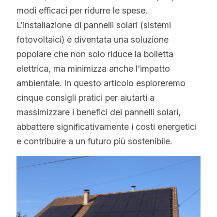
WhatsApp
modi efficaci per ridurre le spese. 
Tecnologia Bifacciale
Offerta a Tempo
La politica del fotovoltaico
Tedesco
L'installazione di pannelli solari (sistemi 
Tecnologia IBC
fotovoltaici) è diventata una soluzione 
Tendenza prezzi fotovoltaico
Inglese
popolare che non solo riduce la bolletta 
Tecnologia HJT
Maysun Solar Notizie
Spagnolo
elettrica, ma minimizza anche l'impatto 
ambientale. In questo articolo esploreremo 
Tecnologia TOPCon di Tipo N
Portoghese
cinque consigli pratici per aiutarti a 
Tecnologia di shingled
Francese
massimizzare i benefici dei pannelli solari, 
abbattere significativamente i costi energetici 
Rumeno
e contribuire a un futuro più sostenibile.
Polacco
Svezia
Greco