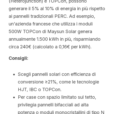
(Heterojunction) e TOPCon, possono 
Hindi
generare il 5% al 10% di energia in più rispetto 
ai pannelli tradizionali PERC. Ad esempio, 
Malese
un'azienda francese che utilizza i moduli 
Vietnamita
500W TOPCon di Maysun Solar genera 
annualmente 1.500 kWh in più, risparmiando 
Bengalese
circa 240€ (calcolato a 0,16€ per kWh).
Tailandese
Consigli:
Slovacco
Scegli pannelli solari con efficienza di 
Giapponese
conversione ≥21%, come le tecnologie 
Coreano
HJT, IBC o TOPCon.
Per case con spazio limitato sul tetto, 
Ebraico
privilegia pannelli bifacciali ad alta 
potenza o moduli monocristallini di tipo N 