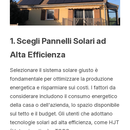
Norvegese
Russo
Arabo
1. Scegli Pannelli Solari ad 
Indonesiano
Alta Efficienza
Ceco
Inglese
Selezionare il sistema solare giusto è 
fondamentale per ottimizzare la produzione 
Finlandese
energetica e risparmiare sui costi. I fattori da 
Turco
considerare includono il consumo energetico 
della casa o dell'azienda, lo spazio disponibile 
Olandese
sul tetto e il budget. Gli utenti che adottano 
Ucraino
tecnologie solari ad alta efficienza, come HJT 