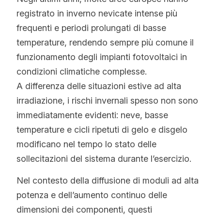
WhatsApp
registrato in inverno nevicate intense più 
Tecnologia Bifacciale
Offerta a Tempo
La politica del fotovoltaico
Tedesco
frequenti e periodi prolungati di basse 
Tecnologia IBC
Tendenza prezzi fotovoltaico
temperature, rendendo sempre più comune il 
Inglese
funzionamento degli impianti fotovoltaici in 
Tecnologia HJT
Maysun Solar Notizie
Spagnolo
condizioni climatiche complesse.
Tecnologia TOPCon di Tipo N
A differenza delle situazioni estive ad alta 
Portoghese
irradiazione, i rischi invernali spesso non sono 
Tecnologia di shingled
Francese
immediatamente evidenti: neve, basse 
temperature e cicli ripetuti di gelo e disgelo 
Rumeno
modificano nel tempo lo stato delle 
Polacco
sollecitazioni del sistema durante l’esercizio.
Svezia
Nel contesto della diffusione di moduli ad alta 
potenza e dell’aumento continuo delle 
Greco
dimensioni dei componenti, questi 