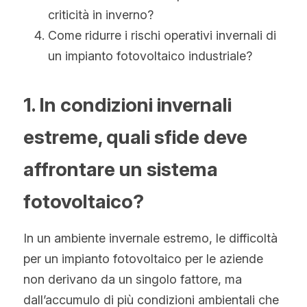
Hindi
criticità in inverno?
Come ridurre i rischi operativi invernali di 
Malese
un impianto fotovoltaico industriale?
Vietnamita
1. In condizioni invernali 
Bengalese
estreme, quali sfide deve 
Tailandese
affrontare un sistema 
Slovacco
fotovoltaico?
Giapponese
Coreano
In un ambiente invernale estremo, le difficoltà 
per un impianto fotovoltaico per le aziende 
Ebraico
non derivano da un singolo fattore, ma 
dall’accumulo di più condizioni ambientali che 