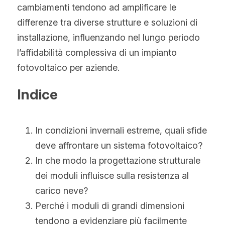
Norvegese
cambiamenti tendono ad amplificare le 
differenze tra diverse strutture e soluzioni di 
Russo
installazione, influenzando nel lungo periodo 
Arabo
l’affidabilità complessiva di un impianto 
fotovoltaico per aziende.
Indonesiano
Indice
Ceco
Inglese
In condizioni invernali estreme, quali sfide 
Finlandese
deve affrontare un sistema fotovoltaico?
In che modo la progettazione strutturale 
Turco
dei moduli influisce sulla resistenza al 
Olandese
carico neve?
Perché i moduli di grandi dimensioni 
Ucraino
tendono a evidenziare più facilmente 