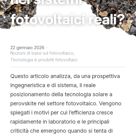
WhatsApp
Tecnologia Bifacciale
Offerta a Tempo
La politica del fotovoltaico
Tedesco
fotovoltaici reali?
Tecnologia IBC
Tendenza prezzi fotovoltaico
Inglese
Tecnologia HJT
Maysun Solar Notizie
Spagnolo
·
22 gennaio 2026
Tecnologia TOPCon di Tipo N
Nozioni di base sul fotovoltaico,
Portoghese
Tecnologia e prodotti fotovoltaici
Tecnologia di shingled
Francese
Questo articolo analizza, da una prospettiva 
Rumeno
ingegneristica e di sistema, il reale 
posizionamento della tecnologia solare a 
Polacco
perovskite nel settore fotovoltaico. Vengono 
Svezia
spiegati i motivi per cui l’efficienza cresce 
rapidamente in laboratorio e le principali 
Greco
criticità che emergono quando si tenta di 