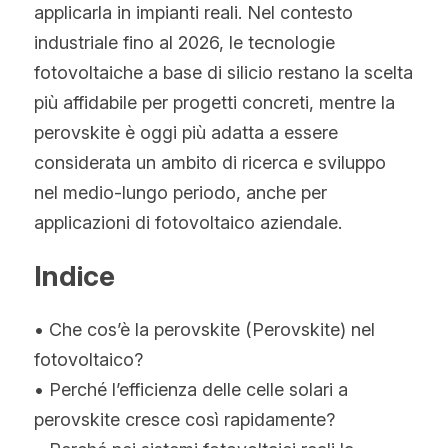
Norvegese
applicarla in impianti reali. Nel contesto 
industriale fino al 2026, le tecnologie 
Russo
fotovoltaiche a base di silicio restano la scelta 
Arabo
più affidabile per progetti concreti, mentre la 
perovskite è oggi più adatta a essere 
Indonesiano
considerata un ambito di ricerca e sviluppo 
Ceco
nel medio-lungo periodo, anche per 
applicazioni di fotovoltaico aziendale.
Inglese
Indice
Finlandese
• Che cos’è la perovskite (Perovskite) nel 
Turco
fotovoltaico?
Olandese
• Perché l’efficienza delle celle solari a 
perovskite cresce così rapidamente?
Ucraino