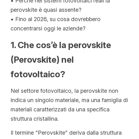
• Perché nei sistemi fotovoltaici reali la 
Hindi
perovskite è quasi assente?
• Fino al 2026, su cosa dovrebbero 
Malese
concentrarsi oggi le aziende?
Vietnamita
1. Che cos’è la perovskite 
Bengalese
(Perovskite) nel 
Tailandese
fotovoltaico?
Slovacco
Nel settore fotovoltaico, la perovskite non 
Giapponese
indica un singolo materiale, ma una famiglia di 
Coreano
materiali caratterizzati da una specifica 
struttura cristallina.
Ebraico
Il termine “Perovskite” deriva dalla struttura 