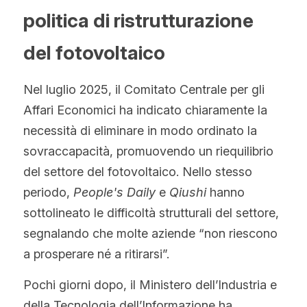
Hindi
politica di ristrutturazione 
Malese
del fotovoltaico
Vietnamita
Nel luglio 2025, il Comitato Centrale per gli 
Bengalese
Affari Economici ha indicato chiaramente la 
necessità di eliminare in modo ordinato la 
Tailandese
sovraccapacità, promuovendo un riequilibrio 
Slovacco
del settore del fotovoltaico. Nello stesso 
periodo, 
People's Daily
 e 
Qiushi
 hanno 
Giapponese
sottolineato le difficoltà strutturali del settore, 
segnalando che molte aziende “non riescono 
Coreano
a prosperare né a ritirarsi”.
Ebraico
Pochi giorni dopo, il Ministero dell’Industria e 
della Tecnologia dell’Informazione ha 