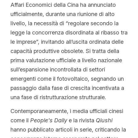
WhatsApp
Affari Economici della Cina ha annunciato 
Tecnologia Bifacciale
Offerta a Tempo
La politica del fotovoltaico
Tedesco
ufficialmente, durante una riunione di alto 
livello, la necessità di “regolare secondo la 
Tecnologia IBC
Tendenza prezzi fotovoltaico
Inglese
legge la concorrenza disordinata al ribasso tra 
Tecnologia HJT
Maysun Solar Notizie
Spagnolo
le imprese”, invitando all’uscita ordinata delle 
capacità produttive obsolete. Si tratta della 
Tecnologia TOPCon di Tipo N
Portoghese
prima valutazione ufficiale a livello nazionale 
Tecnologia di shingled
sull’espansione incontrollata di settori 
Francese
emergenti come il fotovoltaico, segnando un 
Rumeno
passaggio dalla fase di crescita incentivata a 
una fase di ristrutturazione strutturale.
Polacco
Contemporaneamente, i media ufficiali cinesi 
Svezia
come il 
People's Daily
 e la rivista 
Qiushi
Greco
hanno pubblicato articoli in serie, criticando la 