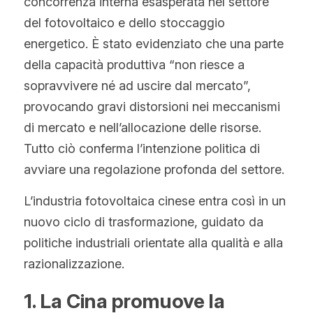
concorrenza interna esasperata nel settore 
Norvegese
del fotovoltaico e dello stoccaggio 
Russo
energetico. È stato evidenziato che una parte 
della capacità produttiva “non riesce a 
Arabo
sopravvivere né ad uscire dal mercato”, 
Indonesiano
provocando gravi distorsioni nei meccanismi 
di mercato e nell’allocazione delle risorse. 
Ceco
Tutto ciò conferma l’intenzione politica di 
Inglese
avviare una regolazione profonda del settore.
Finlandese
L’industria fotovoltaica cinese entra così in un 
nuovo ciclo di trasformazione, guidato da 
Turco
politiche industriali orientate alla qualità e alla 
Olandese
razionalizzazione.
Ucraino
1. La Cina promuove la 