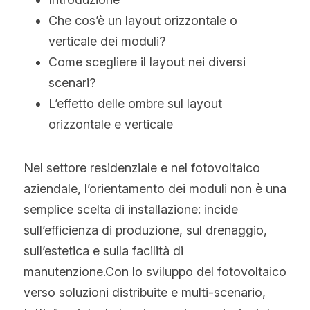
WhatsApp
Che cos’è un layout orizzontale o 
Tecnologia Bifacciale
Offerta a Tempo
La politica del fotovoltaico
Tedesco
verticale dei moduli?
Tecnologia IBC
Tendenza prezzi fotovoltaico
Inglese
Come scegliere il layout nei diversi 
scenari?
Tecnologia HJT
Maysun Solar Notizie
Spagnolo
L’effetto delle ombre sul layout 
Tecnologia TOPCon di Tipo N
orizzontale e verticale
Portoghese
Tecnologia di shingled
Francese
Nel settore residenziale e nel fotovoltaico 
Rumeno
aziendale, l’orientamento dei moduli non è una 
semplice scelta di installazione: incide 
Polacco
sull’efficienza di produzione, sul drenaggio, 
sull’estetica e sulla facilità di 
Svezia
manutenzione.Con lo sviluppo del fotovoltaico 
Greco
verso soluzioni distribuite e multi-scenario, 