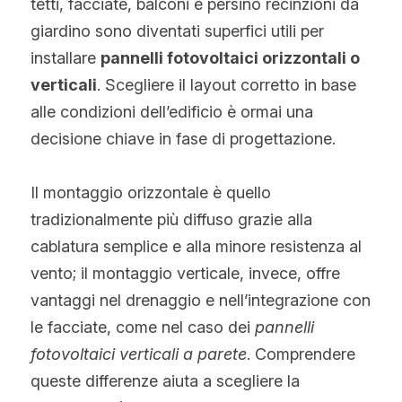
tetti, facciate, balconi e persino recinzioni da 
Norvegese
giardino sono diventati superfici utili per 
Russo
installare 
pannelli fotovoltaici orizzontali o 
verticali
. Scegliere il layout corretto in base 
Arabo
alle condizioni dell’edificio è ormai una 
Indonesiano
decisione chiave in fase di progettazione.
Ceco
Il montaggio orizzontale è quello 
Inglese
tradizionalmente più diffuso grazie alla 
cablatura semplice e alla minore resistenza al 
Finlandese
vento; il montaggio verticale, invece, offre 
Turco
vantaggi nel drenaggio e nell’integrazione con 
le facciate, come nel caso dei 
pannelli 
Olandese
fotovoltaici verticali a parete
. Comprendere 
Ucraino
queste differenze aiuta a scegliere la 