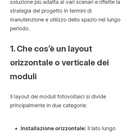
soluzione più adatta ai vari scenari e riflette la 
Hindi
strategia del progetto in termini di 
Malese
manutenzione e utilizzo dello spazio nel lungo 
periodo.
Vietnamita
Bengalese
1. Che cos’è un layout 
Tailandese
orizzontale o verticale dei 
Slovacco
moduli
Giapponese
Il layout dei moduli fotovoltaici si divide 
Coreano
principalmente in due categorie:
Ebraico
Installazione orizzontale:
 il lato lungo 