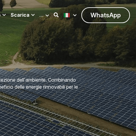
WhatsApp
o
Scarica
…
otezione dell'ambiente. Combinando 
eficio delle energie rinnovabili per le 