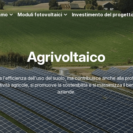
iamo
Moduli fotovoltaici
Investimento del progett
Agrivoltaico
 l'efficienza dell'uso del suolo, ma contribuisce anche alla pr
tività agricole, si promuove la sostenibilità e si massimizza il ben
aziende.