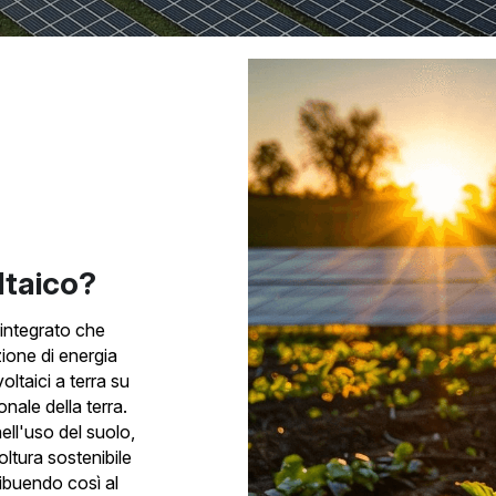
ltaico?
integrato che 
one di energia 
ltaici a terra su 
nale della terra. 
ll'uso del suolo, 
tura sostenibile 
ibuendo così al 