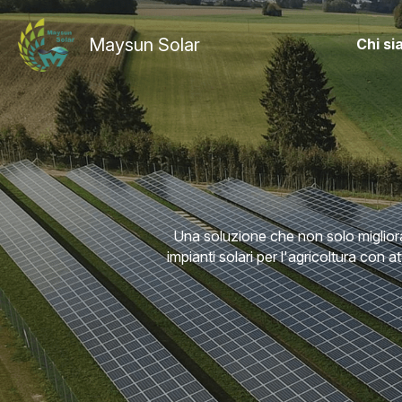
Maysun Solar
Chi s
Una soluzione che non solo migliora
impianti solari per l'agricoltura con at