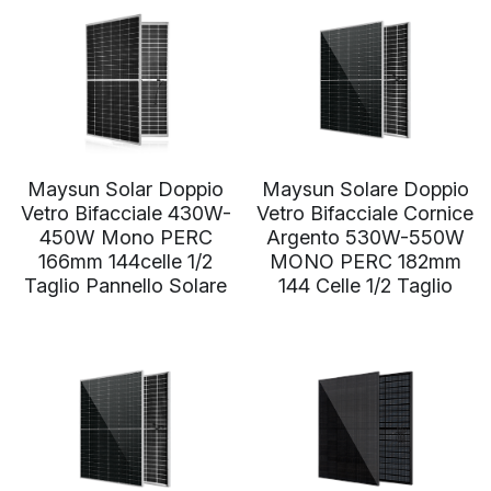
Norvegese
Russo
Arabo
Indonesiano
Maysun Solar Doppio
Maysun Solare Doppio
Ceco
Vetro Bifacciale 430W-
Vetro Bifacciale Cornice
450W Mono PERC
Argento 530W-550W
Inglese
166mm 144celle 1/2
MONO PERC 182mm
Taglio Pannello Solare
144 Celle 1/2 Taglio
Finlandese
Turco
Olandese
Ucraino