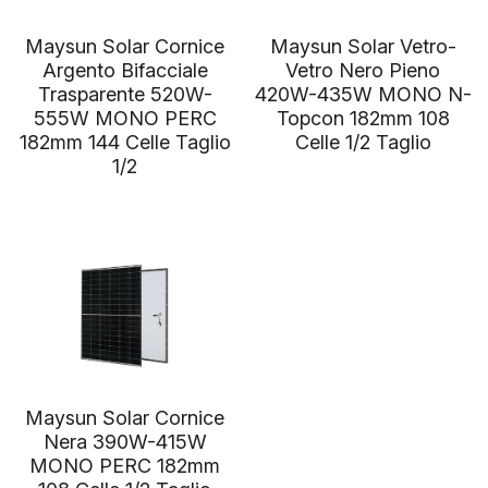
Hindi
Maysun Solar Cornice
Maysun Solar Vetro-
Argento Bifacciale
Vetro Nero Pieno
Malese
Trasparente 520W-
420W-435W MONO N-
555W MONO PERC
Topcon 182mm 108
Vietnamita
182mm 144 Celle Taglio
Celle 1/2 Taglio
1/2
Bengalese
Tailandese
Slovacco
Giapponese
Coreano
Maysun Solar Cornice
Ebraico
Nera 390W-415W
MONO PERC 182mm