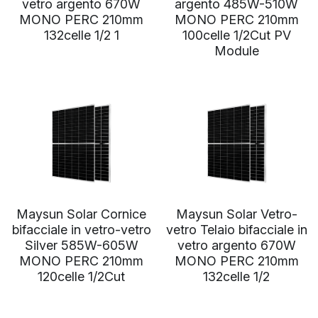
vetro argento 670W
argento 485W-510W
WhatsApp
MONO PERC 210mm
MONO PERC 210mm
Tecnologia Bifacciale
Offerta a Tempo
La politica del fotovoltaico
Tedesco
132celle 1/2 1
100celle 1/2Cut PV
Module
Tecnologia IBC
Tendenza prezzi fotovoltaico
Inglese
Tecnologia HJT
Maysun Solar Notizie
Spagnolo
Tecnologia TOPCon di Tipo N
Portoghese
Tecnologia di shingled
Francese
Rumeno
Maysun Solar Cornice
Maysun Solar Vetro-
Polacco
bifacciale in vetro-vetro
vetro Telaio bifacciale in
Silver 585W-605W
vetro argento 670W
Svezia
MONO PERC 210mm
MONO PERC 210mm
120celle 1/2Cut
132celle 1/2
Greco