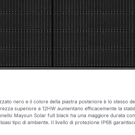
izzato nero e il colore della piastra posteriore è lo stesso del 
rezza superiore a 12HW aumentano efficacemente la stabilità 
nnello Maysun Solar full black ha una maggiore durata con 
siasi tipo di ambiente. Il livello di protezione IP68 garantisc