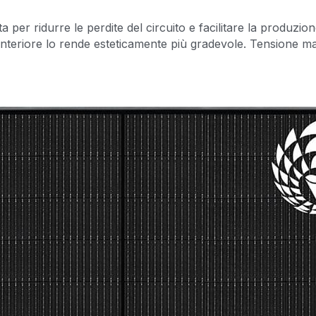
a per ridurre le perdite del circuito e facilitare la produzion
o anteriore lo rende esteticamente più gradevole. Tensione 