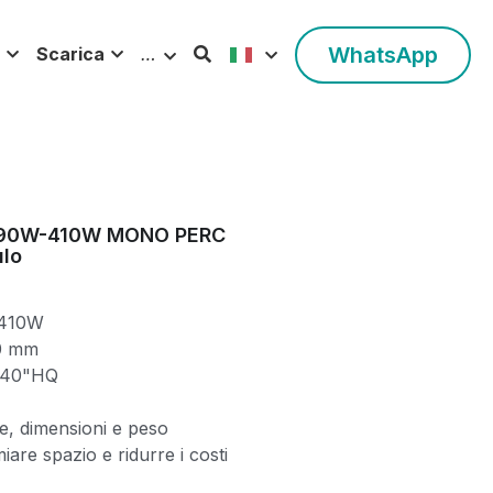
WhatsApp
Scarica
…
 390W-410W MONO PERC
ulo
 410W
0 mm
s/40"HQ
e, dimensioni e peso
iare spazio e ridurre i costi