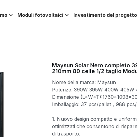
amo
Moduli fotovoltaici
Investimento del progetto
Maysun Solar Nero completo
210mm 80 celle 1/2 taglio Mod
Nome della marca: Maysun
Potenza: 390W 395W 400W 405W
Dimensione (L×W×T):1760×1098×3
Imballaggio: 37 pcs/pallet，988 pc
1. Nuovo design compatto e uniform
ottimizzati che consentono di risparm
di trasporto.