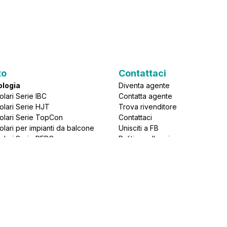
to
Contattaci
ologia
Diventa agente
olari Serie IBC
Contatta agente
Solari Serie HJT
Trova rivenditore
Solari Serie TopCon
Contattaci
olari per impianti da balcone
Unisciti a FB
Solari Serie PERC 
Politica sulla privacy
Lavora con noi
e
Sede legale
olari Vetro-Vetro
olari Bifacciali
Via Salutati 7, Milano, Italia
olari Full Black
WhatsApp:  
Solari 410W-800W
+39 3339817158
nologie Fotovoltaiche
+39 3338050508