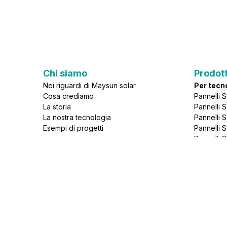
Chi sia
mo
Prodot
Nei riguardi di Maysun solar
Per tecn
Cosa crediamo
Pannelli S
La storia
Pannelli 
La nostra tecnologia
Pannelli 
Esempi di progetti
Pannelli S
Pannelli 
Blog
Tendenz
Articoli sul fotovoltaico
Pannelli S
A proposito del fotovoltaico
Pannelli S
Notizie sulla tecnologia fotovoltaica
Pannelli S
Novità dal settore fotovoltaico
Pannelli 
Guida Tec
Scarica