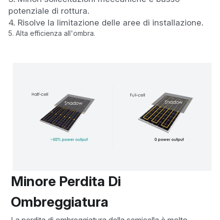
Hindi
potenziale di rottura.
4. Risolve la limitazione delle aree di installazione.
Malese
5. Alta efficienza all'ombra.
Vietnamita
Bengalese
Tailandese
Slovacco
Giapponese
Coreano
Minore Perdita Di 
Ebraico
Ombreggiatura