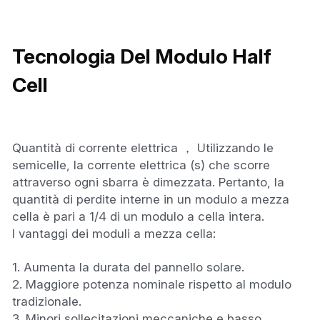
Norvegese
Russo
Tecnologia Del Modulo Half 
Arabo
Cell
Indonesiano
Ceco
Quantità di corrente elettrica ， Utilizzando le 
semicelle, la corrente elettrica (s) che scorre 
Inglese
attraverso ogni sbarra è dimezzata. Pertanto, la 
quantità di perdite interne in un modulo a mezza 
Finlandese
cella è pari a 1/4 di un modulo a cella intera.
I vantaggi dei moduli a mezza cella:
Turco
1. Aumenta la durata del pannello solare.
Olandese
2. Maggiore potenza nominale rispetto al modulo 
Ucraino
tradizionale.
3. Minori sollecitazioni meccaniche e basso 