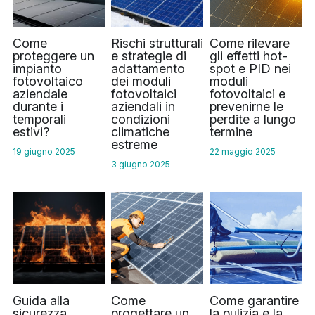
Hindi
Come
Rischi strutturali
Come rilevare
Malese
proteggere un
e strategie di
gli effetti hot-
impianto
adattamento
spot e PID nei
Vietnamita
fotovoltaico
dei moduli
moduli
aziendale
fotovoltaici
fotovoltaici e
durante i
aziendali in
prevenirne le
Bengalese
temporali
condizioni
perdite a lungo
estivi?
climatiche
termine
Tailandese
estreme
19 giugno 2025
22 maggio 2025
3 giugno 2025
Slovacco
Giapponese
Coreano
Ebraico
Guida alla
Come
Come garantire
sicurezza
progettare un
la pulizia e la