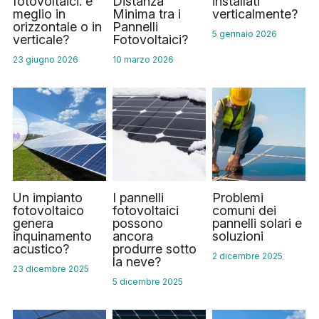
fotovoltaici: è
Distanza
installati
WhatsApp
meglio in
Minima tra i
verticalmente?
Tecnologia Bifacciale
Offerta a Tempo
orizzontale o in
Pannelli
La politica del fotovoltaico
Tedesco
5 gennaio 2026
verticale?
Fotovoltaici?
Tecnologia IBC
Tendenza prezzi fotovoltaico
23 giugno 2026
10 marzo 2026
Inglese
Tecnologia HJT
Maysun Solar Notizie
Spagnolo
Tecnologia TOPCon di Tipo N
Portoghese
Tecnologia di shingled
Francese
Rumeno
Un impianto
I pannelli
Problemi
fotovoltaico
fotovoltaici
comuni dei
genera
possono
pannelli solari e
Polacco
inquinamento
ancora
soluzioni
acustico?
produrre sotto
2 dicembre 2025
Svezia
la neve?
23 dicembre 2025
5 dicembre 2025
Greco