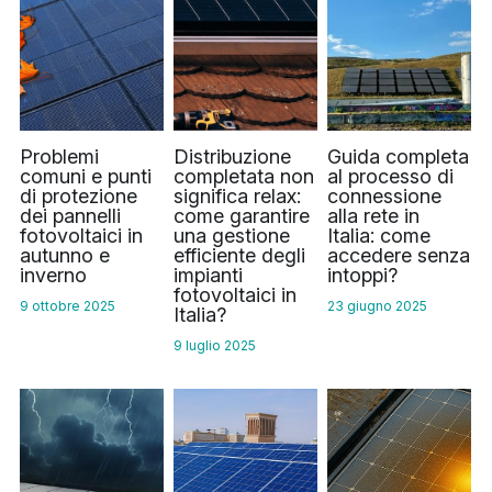
Norvegese
Russo
Arabo
Problemi
Distribuzione
Guida completa
Indonesiano
comuni e punti
completata non
al processo di
di protezione
significa relax:
connessione
Ceco
dei pannelli
come garantire
alla rete in
fotovoltaici in
una gestione
Italia: come
autunno e
efficiente degli
accedere senza
Inglese
inverno
impianti
intoppi?
fotovoltaici in
9 ottobre 2025
23 giugno 2025
Finlandese
Italia?
9 luglio 2025
Turco
Olandese
Ucraino